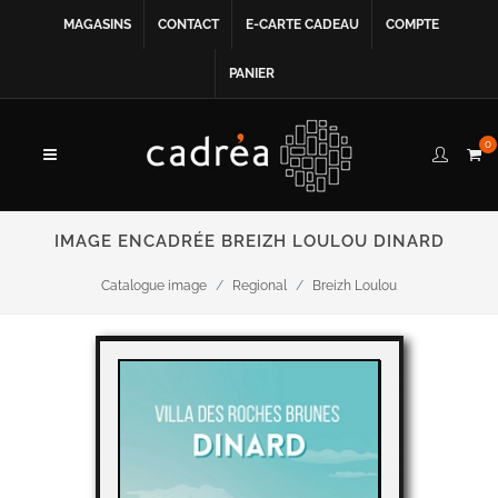
MAGASINS
CONTACT
E-CARTE CADEAU
COMPTE
PANIER
0
IMAGE ENCADRÉE BREIZH LOULOU DINARD
Catalogue image
Regional
Breizh Loulou