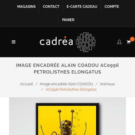
MAGASINS
CONTACT
E-CARTE CADEAU
COMPTE
PANIER
0
IMAGE ENCADRÉE ALAIN COADOU AC0996
PETROLISTHES ELONGATUS
Accueil
Image encadrée Alain COADOU
Animaux
AC0996 Petrolisthes Elongatus