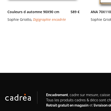
Couleurs d automne 90X90 cm
589 €
ANA 70X110
Sophie Griotto
,
Digigraphie encadrée
Sophie Grio
Encadrement
, cadre sur mesure, caisse a
Tous les produits cadres & déco sont c
Retrait gratuit en magasin
et
livraison 