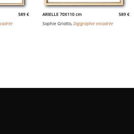
589 €
ARIELLE 70X110 cm
589 €
ncadrée
Sophie Griotto
,
Digigraphie encadrée