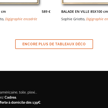
 cm
589 €
BALADE EN VILLE 85X100 cm
tto
,
Digigraphie encadrée
Sophie Griotto
,
Digigraphie e
ENCORE PLUS DE TABLEAUX DÉCO
méricaine, toile, plexi...
hez
Cadrea
.
offerte à domicile dès 139€
.