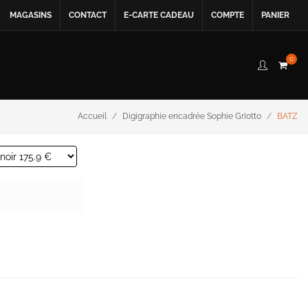
MAGASINS
CONTACT
E-CARTE CADEAU
COMPTE
PANIER
0
Accueil
Digigraphie encadrée Sophie Griotto
BATZ