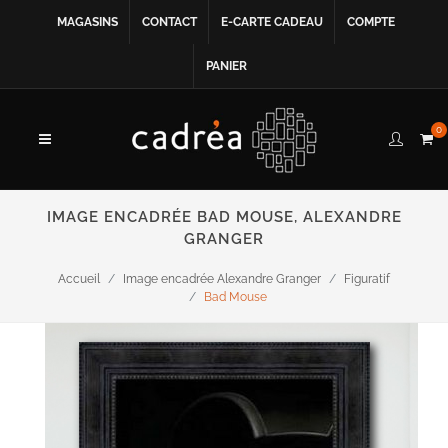
MAGASINS
CONTACT
E-CARTE CADEAU
COMPTE
PANIER
0
IMAGE ENCADRÉE BAD MOUSE, ALEXANDRE
GRANGER
Accueil
Image encadrée Alexandre Granger
Figuratif
Bad Mouse