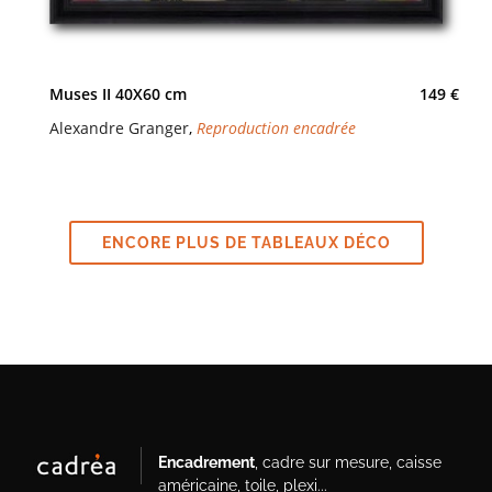
Muses II 40X60 cm
149 €
Alexandre Granger
,
Reproduction encadrée
ENCORE PLUS DE TABLEAUX DÉCO
Encadrement
, cadre sur mesure, caisse
américaine, toile, plexi...