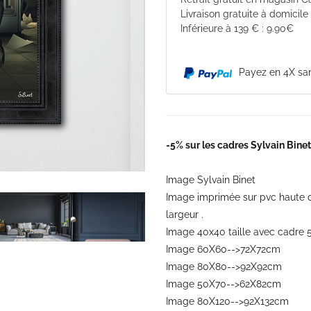
Livraison gratuite à domicile
Inférieure à 139 € : 9.90€
Payez en 4X san
-5% sur les cadres Sylvain Bin
Image Sylvain Binet
Image imprimée sur pvc haute 
largeur .
Image 40x40 taille avec cadre
Image 60X60-->72X72cm
Image 80X80-->92X92cm
Image 50X70-->62X82cm
Image 80X120-->92X132cm