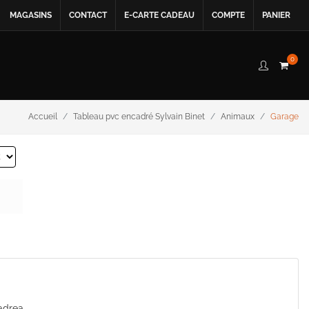
MAGASINS
CONTACT
E-CARTE CADEAU
COMPTE
PANIER
0
Accueil
Tableau pvc encadré Sylvain Binet
Animaux
Garage
Cadrea