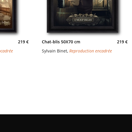
219 €
Chat-blis 50X70 cm
219 €
ncadrée
Sylvain Binet
,
Reproduction encadrée