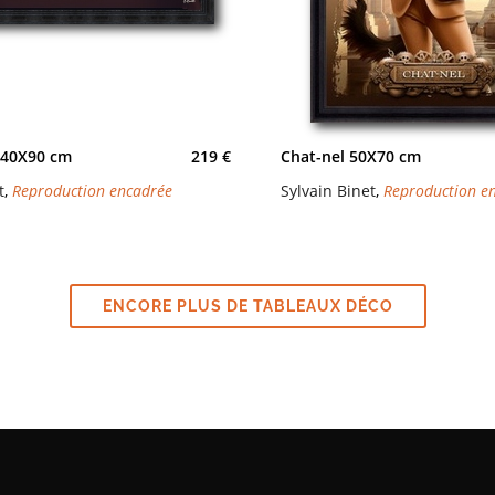
 40X90 cm
219 €
Chat-nel 50X70 cm
t
,
Reproduction encadrée
Sylvain Binet
,
Reproduction e
ENCORE PLUS DE TABLEAUX DÉCO