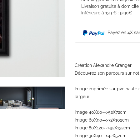
Livraison gratuite à domicile
Inférieure à 139 € : 9.90€
Payez en 4X san
Création Alexandre Granger
Découvrez son parcours sur not
Image imprimée sur pvc haute 
largeur .
Image 40X60-->52X72cm
Image 60X90-->72X102cm
Image 80X120-->92X132cm
Image 30X40-->42X52cm