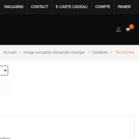
MAGASINS
CONTACT
E-CARTE CADEAU
COMPTE
PANIER
0
Accueil
Image encadrée Alexandre Granger
Celebrite
The Painter
Cadrea