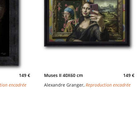
149 €
Muses II 40X60 cm
149 €
tion encadrée
Alexandre Granger
,
Reproduction encadrée