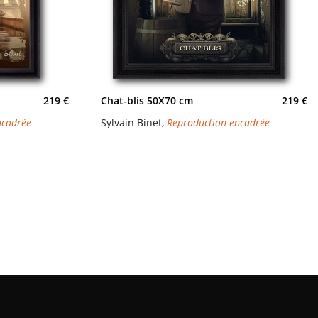
219 €
Chat-blis 50X70 cm
219 €
ncadrée
Sylvain Binet
,
Reproduction encadrée