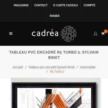
MAGASINS
CONTACT
E-CARTE CADEAU
COMPTE
PANIER
0
TABLEAU PVC ENCADRÉ R5 TURBO 2, SYLVAIN
BINET
Accueil
Tableau pvc encadré Sylvain Binet
Automobile
R5 Turbo 2