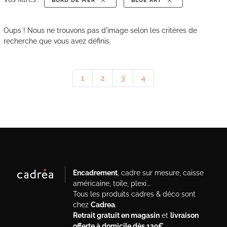
BORD DE MER
BLUE ART
Oups ! Nous ne trouvons pas d'image selon les critères de
recherche que vous avez définis.
1
2
3
4
Encadrement
, cadre sur mesure, caisse
américaine, toile, plexi...
Tous les produits cadres & déco sont
chez
Cadrea
.
Retrait gratuit en magasin
et
livraison
offerte à domicile dès 139€
.