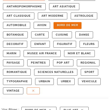
ANTHROPOMORPHISME
ART ASIATIQUE
ART CLASSIQUE
ART MODERNE
ASTROLOGIE
AUTOMOBILE
AVION
BORD DE MER
BOTANIQUE
CARTE
CUISINE
DANSE
DECORATIF
ENFANT
FIGURATIF
FLEURS
MARIN
MUSEE AIR FRANCE
NOIR ET BLANC
PAYSAGE
PEINTRES
POP ART
REGIONAL
ROMANTIQUE
SCIENCES NATURELLES
SPORT
TYPOGRAPHIE
URBAIN
URBEX
VEHICULE
VINTAGE
Vos filtres :