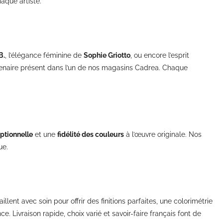
aque artiste.
B.
, l’élégance féminine de
Sophie Griotto
, ou encore l’esprit
rtenaire présent dans l’un de nos magasins Cadrea. Chaque
eptionnelle
et une
fidélité des couleurs
à l’œuvre originale. Nos
ue.
ent avec soin pour offrir des finitions parfaites, une colorimétrie
Livraison rapide, choix varié et savoir-faire français font de