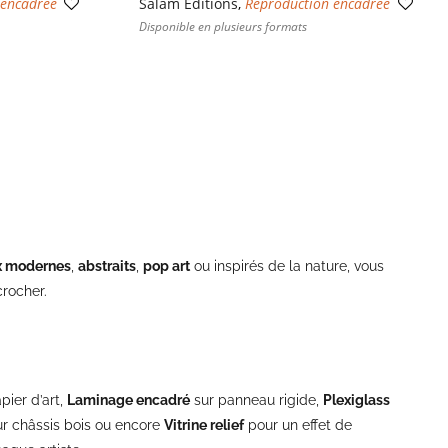
 encadrée
Salam Editions
,
Reproduction encadrée
Disponible en plusieurs formats
x modernes
,
abstraits
,
pop art
ou inspirés de la nature, vous
rocher.
pier d’art,
Laminage encadré
sur panneau rigide,
Plexiglass
r châssis bois ou encore
Vitrine relief
pour un effet de