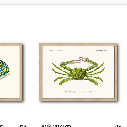
cm
39 €
Lupée 18X24 cm
39 €