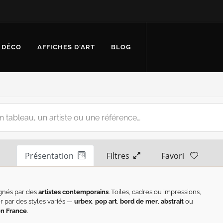
 DÉCO
AFFICHES D'ART
BLOG
Présentation
Filtres
Favori
gnés par des
artistes contemporains
. Toiles, cadres ou impressions,
er par des styles variés —
urbex
,
pop art
,
bord de mer
,
abstrait
ou
en France
.