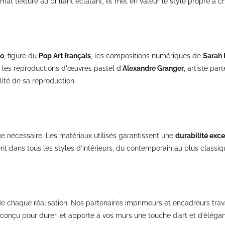
t texturé au brillant éclatant, et met en valeur le style propre à ch
no
, figure du
Pop Art français
, les compositions numériques de
Sarah 
 les reproductions d'œuvres pastel d’
Alexandre Granger
, artiste pa
alité de sa reproduction.
e nécessaire. Les matériaux utilisés garantissent une
durabilité exc
t dans tous les styles d’intérieurs, du contemporain au plus classiq
 chaque réalisation. Nos partenaires imprimeurs et encadreurs travaill
çu pour durer, et apporte à vos murs une touche d’art et d’élégance. 