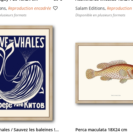
ons
,
Reproduction encadrée
Salam Editions
,
Reproduction
plusieurs formats
Disponible en plusieurs formats
les / Sauvez les baleines !...
Perca maculata 18X24 cm