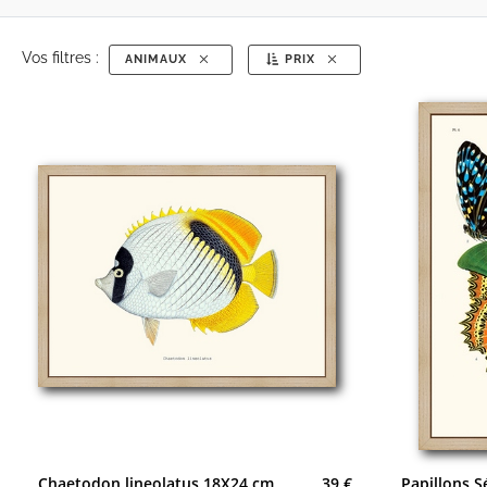
Vos filtres :
ANIMAUX
PRIX
Chaetodon lineolatus 18X24 cm
39 €
Papillons 