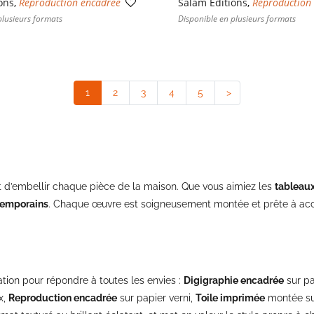
ons
,
Reproduction encadrée
Salam Editions
,
Reproduction
plusieurs formats
Disponible en plusieurs formats
1
(current)
2
3
4
5
>
d’embellir chaque pièce de la maison. Que vous aimiez les
tableau
ntemporains
. Chaque œuvre est soigneusement montée et prête à acc
tion pour répondre à toutes les envies :
Digigraphie encadrée
sur pa
x,
Reproduction encadrée
sur papier verni,
Toile imprimée
montée su