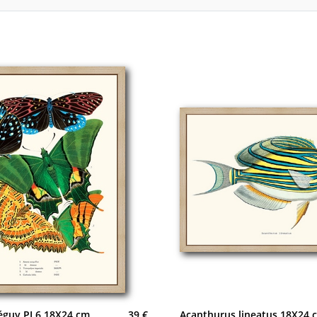
Séguy PL6 18X24 cm
39 €
Acanthurus lineatus 18X24 