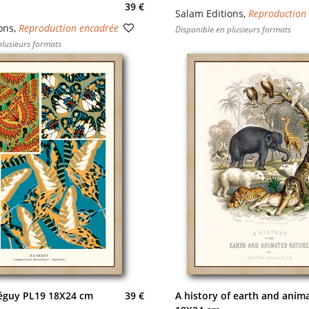
39 €
Salam Editions
,
Reproduction
ons
,
Reproduction encadrée
Disponible en plusieurs formats
plusieurs formats
Séguy PL19 18X24 cm
39 €
A history of earth and anim