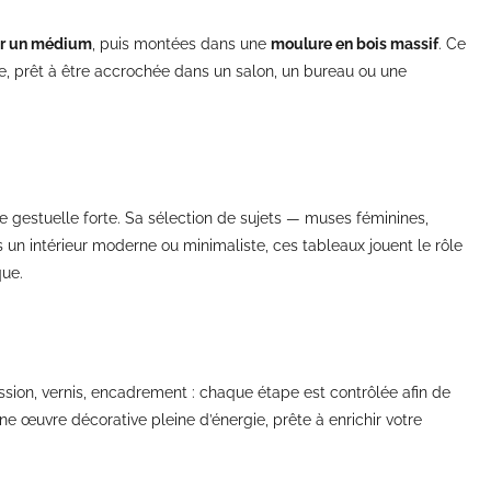
ur un médium
, puis montées dans une
moulure en bois massif
. Ce
ce, prêt à être accrochée dans un salon, un bureau ou une
re gestuelle forte. Sa sélection de sujets — muses féminines,
s un intérieur moderne ou minimaliste, ces tableaux jouent le rôle
que.
ession, vernis, encadrement : chaque étape est contrôlée afin de
e œuvre décorative pleine d’énergie, prête à enrichir votre