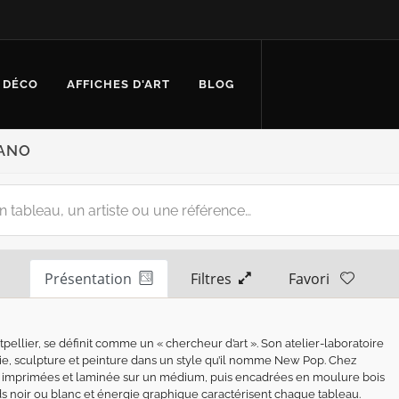
 DÉCO
AFFICHES D'ART
BLOG
IANO
Présentation
Filtres
Favori
pellier, se définit comme un « chercheur d’art ». Son atelier-laboratoire
hie, sculpture et peinture dans un style qu’il nomme New Pop. Chez
 imprimées et laminée sur un médium, puis encadrées en moulure bois
onds noir ou blanc et énergie graphique caractérisent chaque tableau.