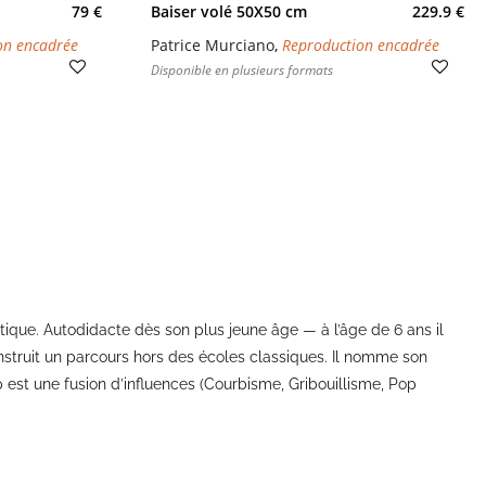
79 €
Baiser volé 50X50 cm
229.9 €
on encadrée
Patrice Murciano
,
Reproduction encadrée
Disponible en plusieurs formats
istique. Autodidacte dès son plus jeune âge — à l’âge de 6 ans il
struit un parcours hors des écoles classiques. Il nomme son
op est une fusion d’influences (Courbisme, Gribouillisme, Pop