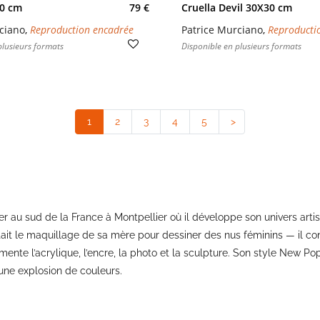
30 cm
79 €
Cruella Devil 30X30 cm
ciano
,
Reproduction encadrée
Patrice Murciano
,
Reproducti
plusieurs formats
Disponible en plusieurs formats
1
(current)
2
3
4
5
>
ller au sud de la France à Montpellier où il développe son univers art
it le maquillage de sa mère pour dessiner des nus féminins — il con
imente l’acrylique, l’encre, la photo et la sculpture. Son style New P
une explosion de couleurs.