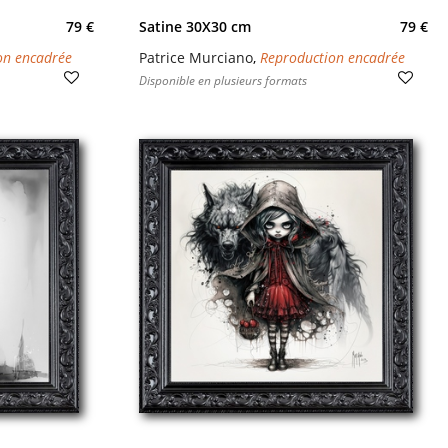
79 €
Satine 30X30 cm
79 €
on encadrée
Patrice Murciano
,
Reproduction encadrée
Disponible en plusieurs formats