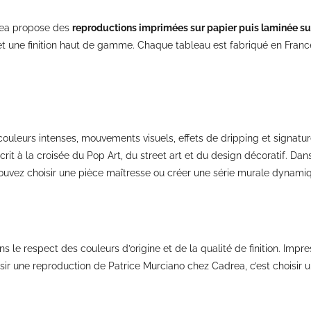
drea propose des
reproductions imprimées sur papier puis laminée s
, et une finition haut de gamme. Chaque tableau est fabriqué en Fran
 couleurs intenses, mouvements visuels, effets de dripping et signatu
rit à la croisée du Pop Art, du street art et du design décoratif. Dan
pouvez choisir une pièce maîtresse ou créer une série murale dynami
 le respect des couleurs d’origine et de la qualité de finition. Impr
ir une reproduction de Patrice Murciano chez Cadrea, c’est choisir un