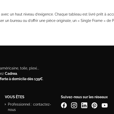
e avec un haut niveau d’exigence. Chaque tableau est livré prêt à ac
iser un bureau ou d’offrir une pièce originale, un « Single Frame » d
méricaine, toile, plexi...
hez
Cadrea
.
offerte à domicile dès 139€
.
VOUS ÊTES
Suivez-nous sur les réseaux
Professionnel : contactez-
nous