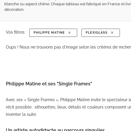
blanche ou aspect chêne. Chaque tableau est fabriqué en France et livré
décoration.
Vos filtres :
PHILIPPE MATINE
PLEXIGLASS
Oups ! Nous ne trouvons pas d'image selon les critères de recher
Philippe Matine et ses "Single Frames"
Avec ses « Single Frames », Philippe Matine invite le spectate
récit possible : silhouettes, lieux, détails et couleurs composent
inventer la suite.
Un artiste autodidacte au parcours singulier