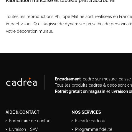
Fabrication française et tableau prêt à accrocher
Toutes les reproductions Philippe Matine sont réalisées en Franc
impact visuel. Qu’il s’agisse de dynamiser un salon, de personnal
votre décoration murale.
Encadrement
, cadre sur mesure, caisse a
Tous les produits cadres & déco sont c
Retrait gratuit en magasin
et
livraison 
AIDE & CONTACT
NOS SERVICES
Formulaire de contact
E-carte cadeau
Livraison - SAV
Programme fidélité