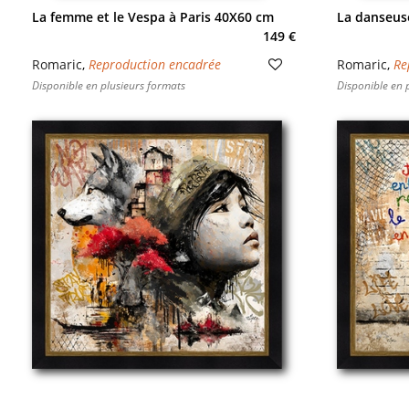
La femme et le Vespa à Paris 40X60 cm
La danseuse
149 €
Romaric
,
Reproduction encadrée
Romaric
,
Re
Disponible en plusieurs formats
Disponible en 