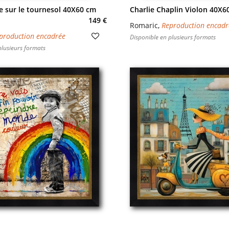
 sur le tournesol 40X60 cm
Charlie Chaplin Violon 40X6
149 €
Romaric
,
Reproduction encadr
production encadrée
Disponible en plusieurs formats
plusieurs formats