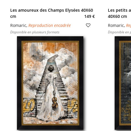
Les amoureux des Champs Elysées 40X60
Les petits
cm
149 €
40X60 cm
Romaric
,
Reproduction encadrée
Romaric
,
Re
Disponible en plusieurs formats
Disponible en 