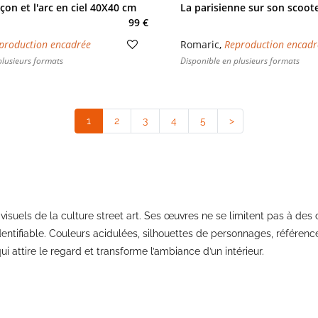
çon et l'arc en ciel 40X40 cm
La parisienne sur son scoot
99 €
production encadrée
Romaric
,
Reproduction encadr
plusieurs formats
Disponible en plusieurs formats
1
(current)
2
3
4
5
>
 visuels de la culture street art. Ses œuvres ne se limitent pas à des
ntifiable. Couleurs acidulées, silhouettes de personnages, référenc
attire le regard et transforme l’ambiance d’un intérieur.