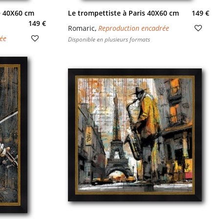
e 40X60 cm
Le trompettiste à Paris 40X60 cm
149 €
149 €
Romaric
,
Reproduction encadrée
ée
Disponible en plusieurs formats