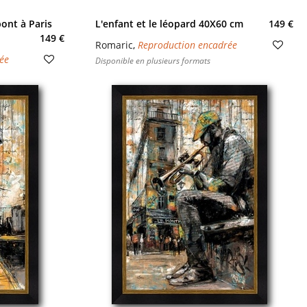
ont à Paris
L'enfant et le léopard 40X60 cm
149 €
149 €
Romaric
,
Reproduction encadrée
ée
Disponible en plusieurs formats