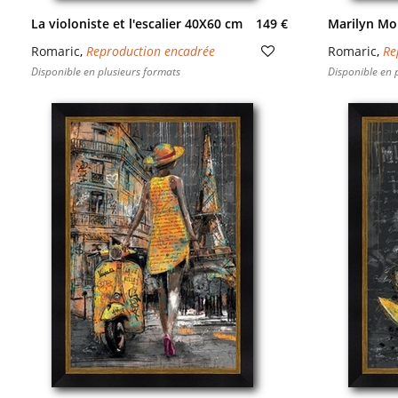
La violoniste et l'escalier 40X60 cm
149 €
Marilyn Mo
Romaric
,
Reproduction encadrée
Romaric
,
Re
Disponible en plusieurs formats
Disponible en 