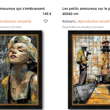
 amoureux qui s'embrassent
Les petits amoureux sur le p
149 €
40X60 cm
production encadrée
Romaric
,
Reproduction encadr
plusieurs formats
Disponible en plusieurs formats