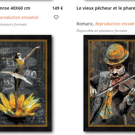
nroe 40X60 cm
149 €
Le vieux pêcheur et le phar
production encadrée
Romaric
,
Reproduction encadr
plusieurs formats
Disponible en plusieurs formats