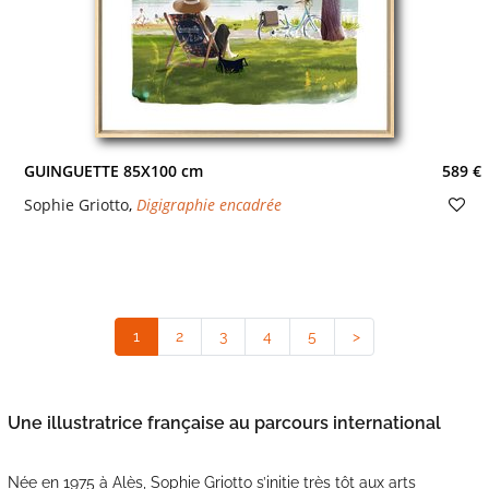
GUINGUETTE 85X100 cm
589 €
Sophie Griotto
,
Digigraphie encadrée
1
(current)
2
3
4
5
>
Une illustratrice française au parcours international
Née en 1975 à Alès, Sophie Griotto s’initie très tôt aux arts