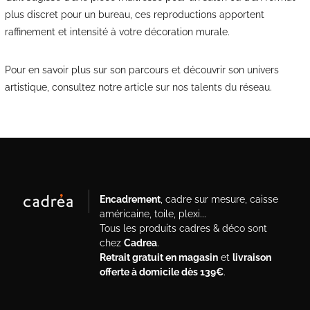
plus discret pour un bureau, ces reproductions apportent
raffinement et intensité à votre décoration murale.
Pour en savoir plus sur son parcours et découvrir son univers
artistique, consultez notre
article sur nos talents du réseau
.
Encadrement
, cadre sur mesure, caisse
américaine, toile, plexi...
Tous les produits cadres & déco sont
chez
Cadrea
.
Retrait gratuit en magasin
et
livraison
offerte à domicile dès 139€
.