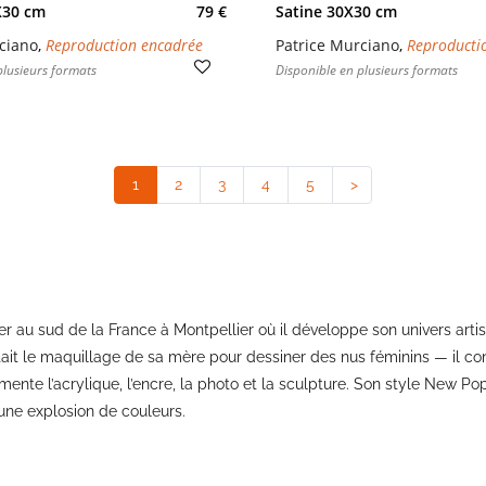
X30 cm
79 €
Satine 30X30 cm
ciano
,
Reproduction encadrée
Patrice Murciano
,
Reproducti
plusieurs formats
Disponible en plusieurs formats
1
(current)
2
3
4
5
>
ller au sud de la France à Montpellier où il développe son univers art
it le maquillage de sa mère pour dessiner des nus féminins — il con
imente l’acrylique, l’encre, la photo et la sculpture. Son style New P
une explosion de couleurs.