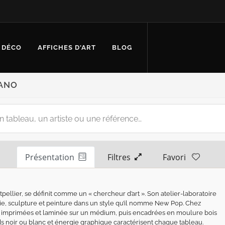
 DÉCO
AFFICHES D'ART
BLOG
IANO
Présentation
Filtres
Favori
pellier, se définit comme un « chercheur d’art ». Son atelier-laboratoire
hie, sculpture et peinture dans un style qu’il nomme New Pop. Chez
 imprimées et laminée sur un médium, puis encadrées en moulure bois
onds noir ou blanc et énergie graphique caractérisent chaque tableau.