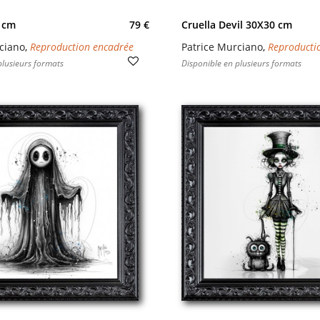
 cm
79 €
Cruella Devil 30X30 cm
ciano
,
Reproduction encadrée
Patrice Murciano
,
Reproducti
plusieurs formats
Disponible en plusieurs formats