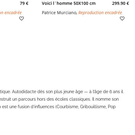
79 €
Voici l`homme 50X100 cm
299.90 €
on encadrée
Patrice Murciano
,
Reproduction encadrée
istique. Autodidacte dès son plus jeune âge — à l’âge de 6 ans il
struit un parcours hors des écoles classiques. Il nomme son
op est une fusion d’influences (Courbisme, Gribouillisme, Pop