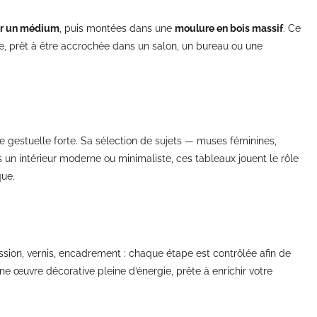
ur un médium
, puis montées dans une
moulure en bois massif
. Ce
ce, prêt à être accrochée dans un salon, un bureau ou une
re gestuelle forte. Sa sélection de sujets — muses féminines,
s un intérieur moderne ou minimaliste, ces tableaux jouent le rôle
que.
ession, vernis, encadrement : chaque étape est contrôlée afin de
e œuvre décorative pleine d’énergie, prête à enrichir votre