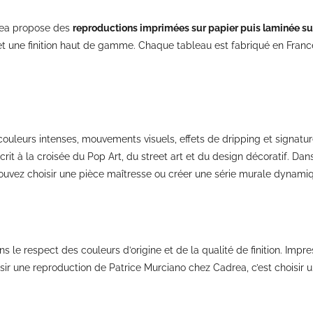
drea propose des
reproductions imprimées sur papier puis laminée s
, et une finition haut de gamme. Chaque tableau est fabriqué en Fran
 couleurs intenses, mouvements visuels, effets de dripping et signatu
rit à la croisée du Pop Art, du street art et du design décoratif. Dan
pouvez choisir une pièce maîtresse ou créer une série murale dynami
 le respect des couleurs d’origine et de la qualité de finition. Impr
ir une reproduction de Patrice Murciano chez Cadrea, c’est choisir un