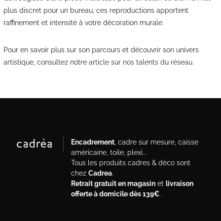
plus discret pour un bureau, ces reproductions apportent
raffinement et intensité à votre décoration murale.
Pour en savoir plus sur son parcours et découvrir son univers
artistique, consultez notre
article sur nos talents du réseau
.
Encadrement
, cadre sur mesure, caisse
américaine, toile, plexi...
Tous les produits cadres & déco sont
chez
Cadrea
.
Retrait gratuit en magasin
et
livraison
offerte à domicile dès 139€
.