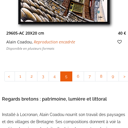
29605-AC 20X20 cm
40 €
Alain Coadou
,
Reproduction encadrée
Disponible en plusieurs formats
<
1
2
3
4
5
(current)
6
7
8
9
>
Regards bretons : patrimoine, lumière et littoral
Installé à Locronan, Alain Coadou nourrit son travail des paysages
et des villages de Bretagne. Ses compositions donnent à voir la