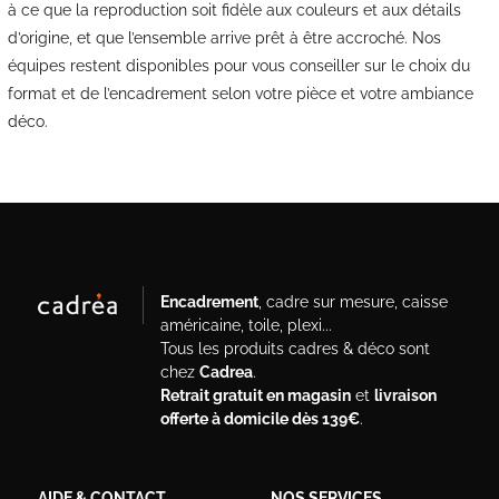
à ce que la reproduction soit fidèle aux couleurs et aux détails
d’origine, et que l’ensemble arrive prêt à être accroché. Nos
équipes restent disponibles pour vous conseiller sur le choix du
format et de l’encadrement selon votre pièce et votre ambiance
déco.
Encadrement
, cadre sur mesure, caisse
américaine, toile, plexi...
Tous les produits cadres & déco sont
chez
Cadrea
.
Retrait gratuit en magasin
et
livraison
offerte à domicile dès 139€
.
AIDE & CONTACT
NOS SERVICES