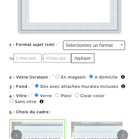
*
1 - Format sujet (cm) :
Sélectionnez un format
ou
×
Appliquer
Largeur (cm)
Hauteur (cm)
*
2 - Votre livraison :
En magasin
A domicile
*
3 - Fond :
Dos avec attaches murales incluses
*
4 - Vitre :
Verre
Plexi
Clear color
Sans vitre
5 - Choix du cadre :
‹
›