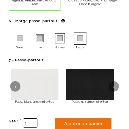
CAISSE AMERICAINE PHOTO
CAISSE AMERICAINE PHOTO
CA
Blanc
Blanc ft argent
6 - Marge passe-partout :
Sans
Fin
Normal
Large
7 - Passe-partout :
‹
›
Passe blanc âme noire 600
Passe noir âme noire 610
*
Qté :