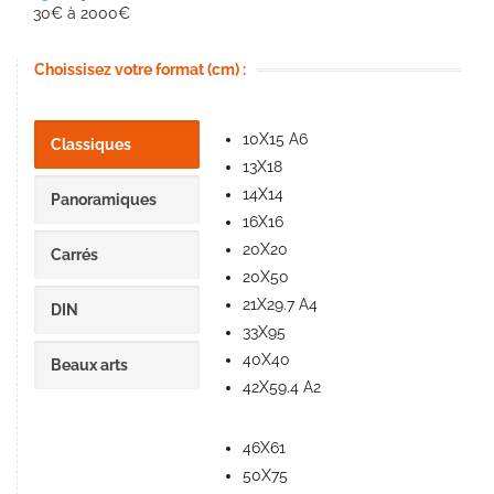
30€ à 2000€
Choissisez votre format (cm) :
10X15 A6
Classiques
13X18
14X14
Panoramiques
16X16
20X20
Carrés
20X50
21X29.7 A4
DIN
33X95
40X40
Beaux arts
42X59.4 A2
46X61
50X75