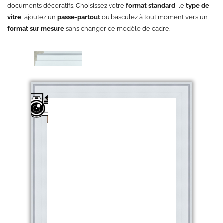
documents décoratifs. Choisissez votre
format standard
, le
type de
vitre
, ajoutez un
passe-partout
ou basculez à tout moment vers un
format sur mesure
sans changer de modèle de cadre.
Votre
sujet
sera
ici