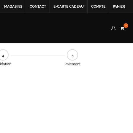
MAGASINS
CONTACT
E-CARTE CADEAU
COMPTE
PANIER
0
4
5
idation
Paiement