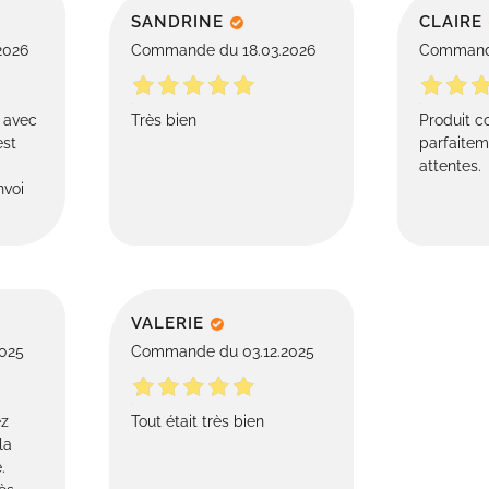
SANDRINE
CLAIRE
2026
Commande du 18.03.2026
Commande
s avec
Très bien
Produit c
est
parfaite
attentes.
nvoi
VALERIE
025
Commande du 03.12.2025
ez
Tout était très bien
la
.