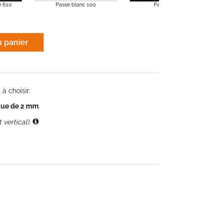
e 610
Passe blanc 100
Passe noir 142
à choisir.
que de 2 mm
.
 vertical).