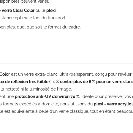
isponibles peuvent varier.
le
verre Clear Color
ou le
plexi
.
sistance optimale lors du transport.
onibles, quel que soit le format du cadre.
Color
est un verre extra-blanc, ultra-transparent, conçu pour révéler 
ux de réflexion très faible (~1 % contre plus de 8 % pour un verre stan
a netteté ni la luminosité de l’image.
ment une
protection anti-UV d’environ 70 %
, idéale pour préserver vo
s formats expédiés à domicile, nous utilisons du
plexi - verre acryli
e est équivalente à celle d’un verre classique, tout en étant beaucou