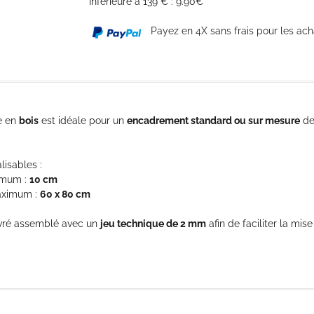
Inférieure à 139 € : 9.90€
Payez en 4X sans frais pour les ac
e en
bois
est idéale pour un
encadrement standard ou sur mesure
de 
lisables :
imum :
10 cm
aximum :
60 x 80 cm
ivré assemblé avec un
jeu technique de 2 mm
afin de faciliter la mis