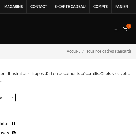
MAGASINS
CONTACT
E-CARTE CADEAU
COMPTE
PANIER
0
Accueil
Tous nos cadres standards
rs, illustrations, tirages d’art ou documents décoratifs. Choisissez votre
.
at
cile
luses