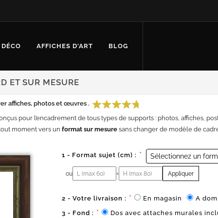
 DÉCO
AFFICHES D'ART
BLOG
D ET SUR MESURE
 affiches, photos et œuvres .
conçus pour l’encadrement de tous types de supports : photos, affiches, poste
 tout moment vers un
format sur mesure
sans changer de modèle de cadre
*
1 - Format sujet (cm) :
Sélectionnez un form
ou
×
Appliquer
Largeur (cm)
Hauteur (cm)
*
2 - Votre livraison :
En magasin
A domi
*
3 - Fond :
Dos avec attaches murales inc