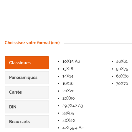
Choissisez votre format (cm) :
10X15 A6
46X61
Classiques
13X18
50X75
14X14
60X60
Panoramiques
16X16
70X70
20X20
Carrés
20X50
29.7X42 A3
DIN
33X95
40X40
Beaux arts
42X59.4 A2