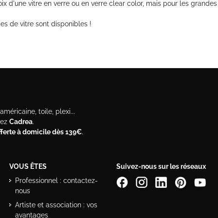
 d'une vitre en verre ou en verre clear color, mais pour les grandes t
es de vitre sont disponibles !
méricaine, toile, plexi...
hez
Cadrea
.
offerte à domicile dès 139€
.
VOUS ÊTES
Suivez-nous sur les réseaux
Professionnel : contactez-
nous
Artiste et association : vos
avantages