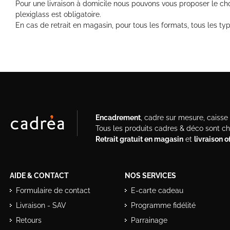
Pour une livraison à domicile nous pouvons vous proposer le choix
plexiglass est obligatoire.
En cas de retrait en magasin, pour tous les formats, tous les typ
Encadrement
, cadre sur mesure, caisse a
Tous les produits cadres & déco sont c
Retrait gratuit en magasin
et
livraison 
AIDE & CONTACT
NOS SERVICES
Formulaire de contact
E-carte cadeau
Livraison - SAV
Programme fidélité
Retours
Parrainage