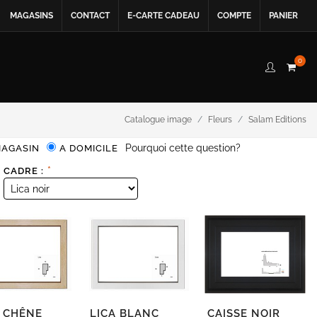
MAGASINS
CONTACT
E-CARTE CADEAU
COMPTE
PANIER
0
Catalogue image
Fleurs
Salam Editions
Pourquoi cette question?
MAGASIN
A DOMICILE
*
CADRE :
A CHÊNE
LICA BLANC
CAISSE NOIR