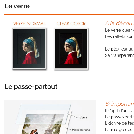
Le verre
A la découve
Le verre clear
Les reflets son
Le plexi est ut
Sa transparence
Le passe-partout
Si important.
Il s’agit d’un
Le passe-partou
Il donne de l’e
La marge des 