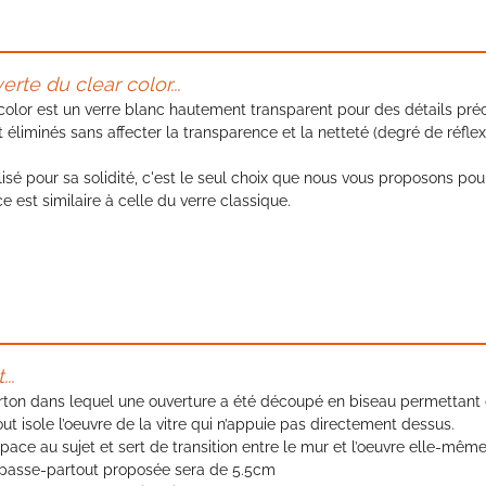
rte du clear color...
 color est un verre blanc hautement transparent pour des détails préc
t éliminés sans affecter la transparence et la netteté (degré de réfle
ilisé pour sa solidité, c'est le seul choix que nous vous proposons pou
 est similaire à celle du verre classique.
..
 carton dans lequel une ouverture a été découpé en biseau permettant
t isole l’oeuvre de la vitre qui n’appuie pas directement dessus.
space au sujet et sert de transition entre le mur et l’oeuvre elle-même
passe-partout proposée sera de 5.5cm