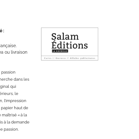
 :
rançaise.
a ou livraison
e passion
echerche dans les
ginal qui
érieurs, le
n, l’impression
n papier haut de
 maîtrisé « à la
lais à la demande
e passion.