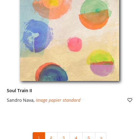
Soul Train II
Sandro Nava
,
Image papier standard
1
(current)
2
3
4
5
>