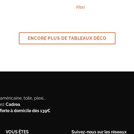
Plexi
ENCORE PLUS DE TABLEAUX DÉCO
méricaine, toile, plexi...
hez
Cadrea
.
offerte à domicile dès 139€
.
VOUS ÊTES
Suivez-nous sur les réseaux