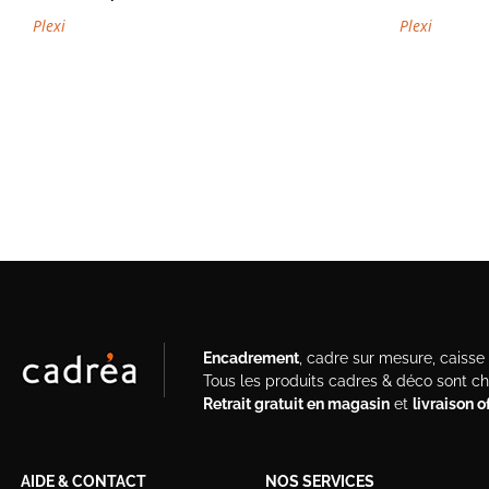
Plexi
Plexi
Encadrement
, cadre sur mesure, caisse a
Tous les produits cadres & déco sont c
Retrait gratuit en magasin
et
livraison 
AIDE & CONTACT
NOS SERVICES