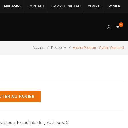
MAGASINS
CONTACT
E-CARTE CADEAU
COMPTE
PANIER
0
Accueil
Decoplex
Vache Poutran - Cyrille Quintard
UTER AU PANIER
rais pour les achats de 30€ à 2000€