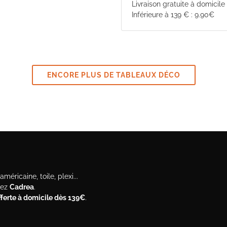
Livraison gratuite à domicile
Inférieure à 139 € : 9.90€
ENCORE PLUS DE TABLEAUX DÉCO
méricaine, toile, plexi...
hez
Cadrea
.
offerte à domicile dès 139€
.