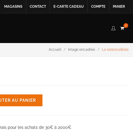
MAGASINS
CONTACT
E-CARTE CADEAU
COMPTE
PANIER
0
Accueil
Image encadrée
La violoncelliste
UTER AU PANIER
rais pour les achats de 30€ à 2000€