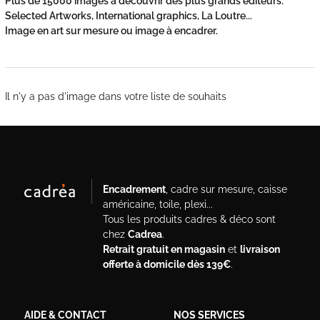
Plus de 15000 images à découvrir des plus grands éditeurs:
Selected Artworks, International graphics, La Loutre...
Image en art sur mesure ou image à encadrer.
Il n'y a pas d'image dans votre liste de souhaits
Encadrement
, cadre sur mesure, caisse
américaine, toile, plexi...
Tous les produits cadres & déco sont
chez
Cadrea
.
Retrait gratuit en magasin
et
livraison
offerte à domicile dès 139€
.
AIDE & CONTACT
NOS SERVICES