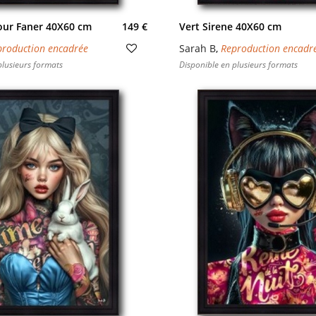
our Faner 40X60 cm
149 €
Vert Sirene 40X60 cm
production encadrée
Sarah B
,
Reproduction encadr
plusieurs formats
Disponible en plusieurs formats