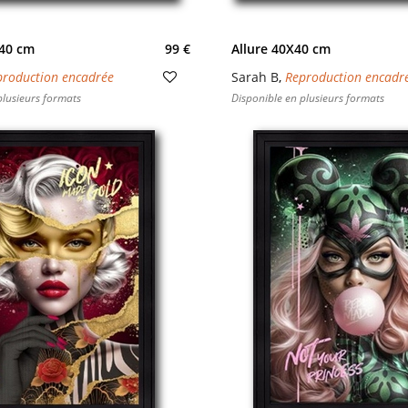
X40 cm
99 €
Allure 40X40 cm
production encadrée
Sarah B
,
Reproduction encadr
plusieurs formats
Disponible en plusieurs formats