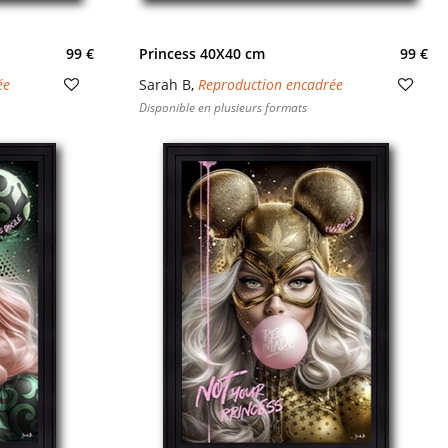
99 €
Princess 40X40 cm
99 €
ée
Sarah B
,
Reproduction encadrée
Disponible en plusieurs formats