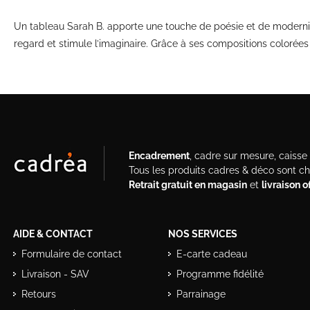
Un tableau Sarah B. apporte une touche de poésie et de modernité à
regard et stimule l’imaginaire. Grâce à ses compositions colorées et
Encadrement
, cadre sur mesure, caisse a
Tous les produits cadres & déco sont c
Retrait gratuit en magasin
et
livraison 
AIDE & CONTACT
NOS SERVICES
Formulaire de contact
E-carte cadeau
Livraison - SAV
Programme fidélité
Retours
Parrainage