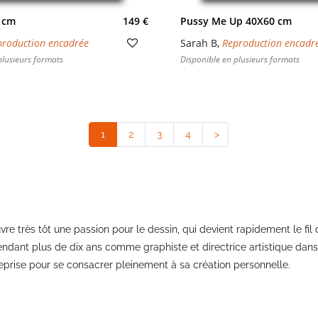
 cm
149 €
Pussy Me Up 40X60 cm
production encadrée
Sarah B
,
Reproduction encadr
plusieurs formats
Disponible en plusieurs formats
1
(current)
2
3
4
>
uvre très tôt une passion pour le dessin, qui devient rapidement le f
 pendant plus de dix ans comme graphiste et directrice artistique d
ntreprise pour se consacrer pleinement à sa création personnelle.