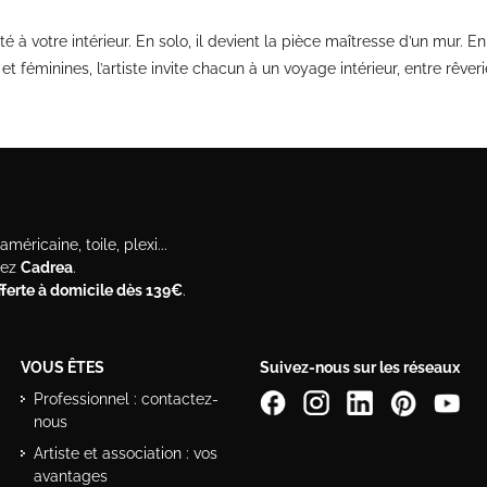
 votre intérieur. En solo, il devient la pièce maîtresse d’un mur. En
 féminines, l’artiste invite chacun à un voyage intérieur, entre rêverie
méricaine, toile, plexi...
hez
Cadrea
.
offerte à domicile dès 139€
.
VOUS ÊTES
Suivez-nous sur les réseaux
Professionnel : contactez-
nous
Artiste et association : vos
avantages