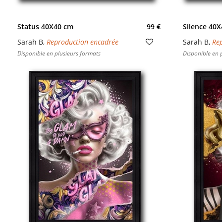
Status 40X40 cm
99 €
Silence 40
Sarah B
,
Reproduction encadrée
Sarah B
,
Re
Disponible en plusieurs formats
Disponible en 