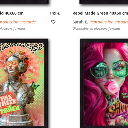
ld 40X60 cm
149 €
Rebel Made Green 40X60 cm
production encadrée
Sarah B
,
Reproduction encadr
plusieurs formats
Disponible en plusieurs formats