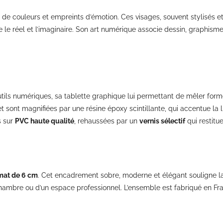
s de couleurs et empreints d’émotion. Ces visages, souvent stylisés et 
ntre le réel et l’imaginaire. Son art numérique associe dessin, graphi
utils numériques, sa tablette graphique lui permettant de mêler forme
t sont magnifiées par une résine époxy scintillante, qui accentue la 
s sur
PVC haute qualité
, rehaussées par un
vernis sélectif
qui restitu
mat de 6 cm
. Cet encadrement sobre, moderne et élégant souligne la f
chambre ou d’un espace professionnel. L’ensemble est fabriqué en Fran