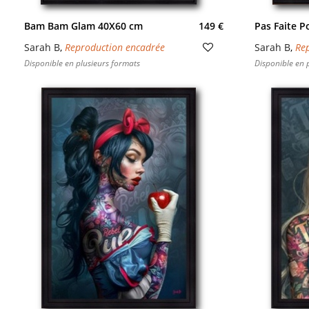
Bam Bam Glam 40X60 cm
149 €
Pas Faite P
Sarah B
,
Reproduction encadrée
Sarah B
,
Re
Disponible en plusieurs formats
Disponible en 