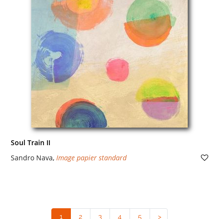
Soul Train II
Sandro Nava
,
Image papier standard
1
(current)
2
3
4
5
>