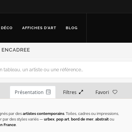
 DÉCO
AFFICHES D'ART
BLOG
N ENCADREE
Présentation
Filtres
Favori
gnés par des
artistes contemporains
. Toiles, cadres ou impressions,
er par des styles variés —
urbex
,
pop art
,
bord de mer
,
abstrait
ou
en France
.