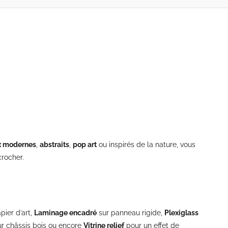
x modernes
,
abstraits
,
pop art
ou inspirés de la nature, vous
rocher.
pier d’art,
Laminage encadré
sur panneau rigide,
Plexiglass
r châssis bois ou encore
Vitrine relief
pour un effet de