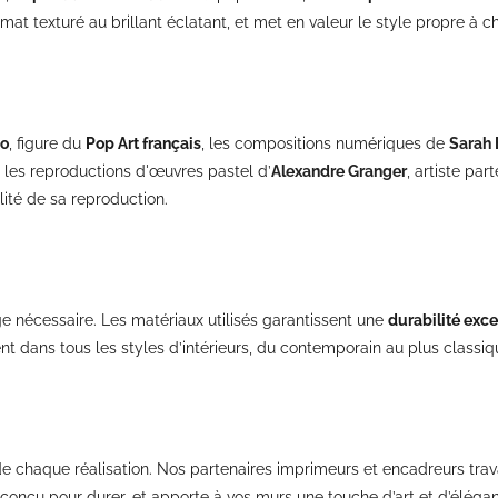
t texturé au brillant éclatant, et met en valeur le style propre à ch
no
, figure du
Pop Art français
, les compositions numériques de
Sarah 
 les reproductions d'œuvres pastel d’
Alexandre Granger
, artiste pa
alité de sa reproduction.
e nécessaire. Les matériaux utilisés garantissent une
durabilité exc
t dans tous les styles d’intérieurs, du contemporain au plus classiq
 chaque réalisation. Nos partenaires imprimeurs et encadreurs travaill
çu pour durer, et apporte à vos murs une touche d’art et d’élégance. 