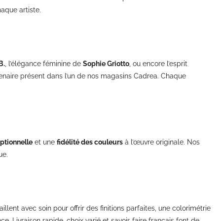
aque artiste.
B.
, l’élégance féminine de
Sophie Griotto
, ou encore l’esprit
rtenaire présent dans l’un de nos magasins Cadrea. Chaque
eptionnelle
et une
fidélité des couleurs
à l’œuvre originale. Nos
ue.
ent avec soin pour offrir des finitions parfaites, une colorimétrie
Livraison rapide, choix varié et savoir-faire français font de