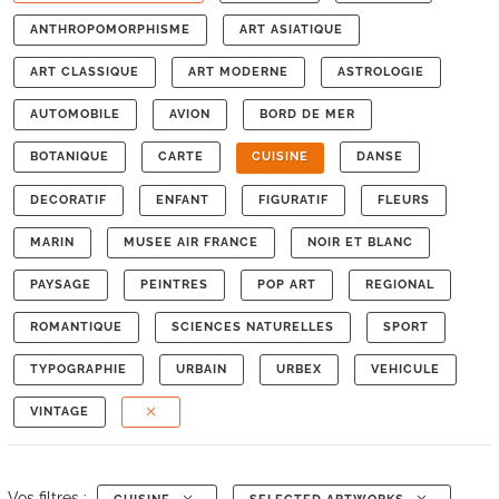
ANTHROPOMORPHISME
ART ASIATIQUE
ART CLASSIQUE
ART MODERNE
ASTROLOGIE
AUTOMOBILE
AVION
BORD DE MER
BOTANIQUE
CARTE
CUISINE
DANSE
DECORATIF
ENFANT
FIGURATIF
FLEURS
MARIN
MUSEE AIR FRANCE
NOIR ET BLANC
PAYSAGE
PEINTRES
POP ART
REGIONAL
ROMANTIQUE
SCIENCES NATURELLES
SPORT
TYPOGRAPHIE
URBAIN
URBEX
VEHICULE
VINTAGE
Vos filtres :