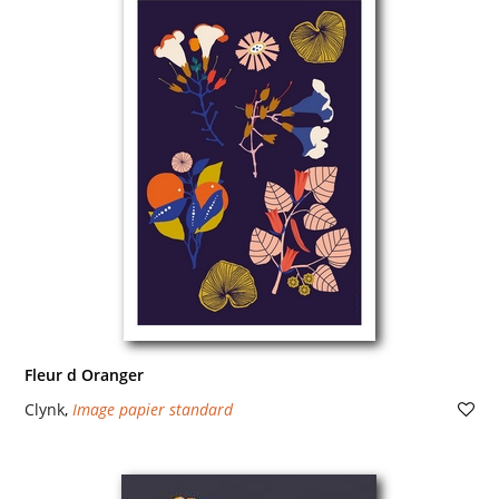
Fleur d Oranger
Clynk
,
Image papier standard