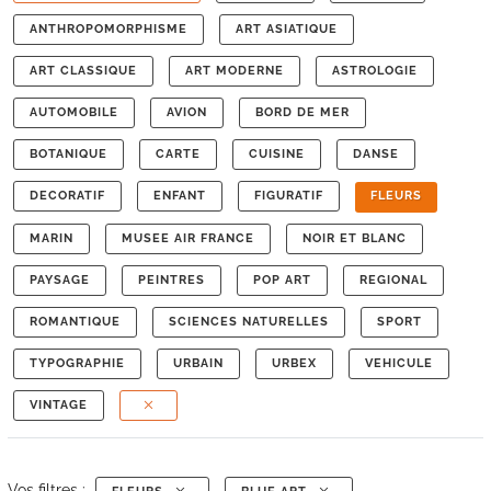
ANTHROPOMORPHISME
ART ASIATIQUE
ART CLASSIQUE
ART MODERNE
ASTROLOGIE
AUTOMOBILE
AVION
BORD DE MER
BOTANIQUE
CARTE
CUISINE
DANSE
DECORATIF
ENFANT
FIGURATIF
FLEURS
MARIN
MUSEE AIR FRANCE
NOIR ET BLANC
PAYSAGE
PEINTRES
POP ART
REGIONAL
ROMANTIQUE
SCIENCES NATURELLES
SPORT
TYPOGRAPHIE
URBAIN
URBEX
VEHICULE
VINTAGE
Vos filtres :