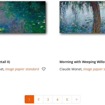
ail II)
Morning with Weeping Willows
et
,
Image papier standard
Claude Monet
,
Image papier 
1
(current)
2
3
4
5
>