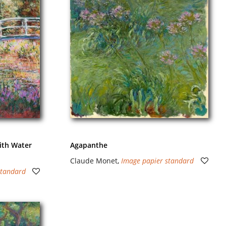
ith Water
Agapanthe
Claude Monet
,
Image papier standard
standard