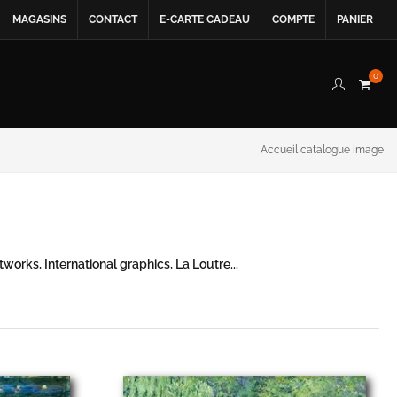
MAGASINS
CONTACT
E-CARTE CADEAU
COMPTE
PANIER
0
Accueil catalogue image
orks, International graphics, La Loutre...