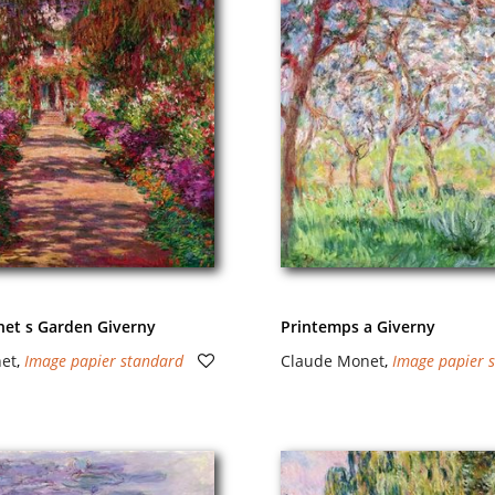
net s Garden Giverny
Printemps a Giverny
et
,
Image papier standard
Claude Monet
,
Image papier 