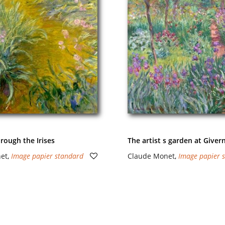
rough the Irises
The artist s garden at Giver
et
,
Image papier standard
Claude Monet
,
Image papier 