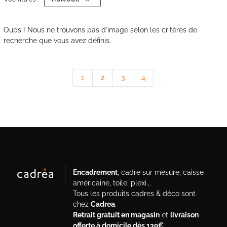
Oups ! Nous ne trouvons pas d'image selon les critères de
recherche que vous avez définis.
1
2
3
4
Encadrement
, cadre sur mesure, caisse
américaine, toile, plexi...
Tous les produits cadres & déco sont
chez
Cadrea
.
Retrait gratuit en magasin
et
livraison
offerte à domicile dès 139€
.