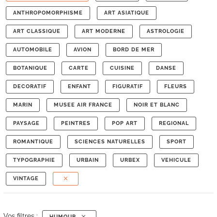
ANTHROPOMORPHISME
ART ASIATIQUE
ART CLASSIQUE
ART MODERNE
ASTROLOGIE
AUTOMOBILE
AVION
BORD DE MER
BOTANIQUE
CARTE
CUISINE
DANSE
DECORATIF
ENFANT
FIGURATIF
FLEURS
MARIN
MUSEE AIR FRANCE
NOIR ET BLANC
PAYSAGE
PEINTRES
POP ART
REGIONAL
ROMANTIQUE
SCIENCES NATURELLES
SPORT
TYPOGRAPHIE
URBAIN
URBEX
VEHICULE
VINTAGE
Vos filtres :
HUMOUR