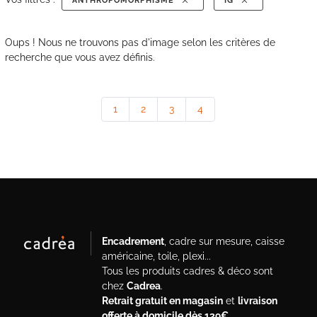
ANTHROPOMORPHISME
IG
Oups ! Nous ne trouvons pas d'image selon les critères de
recherche que vous avez définis.
1
2
3
4
Encadrement
, cadre sur mesure, caisse
américaine, toile, plexi...
Tous les produits cadres & déco sont
chez
Cadrea
.
Retrait gratuit en magasin
et
livraison
offerte à domicile dès 139€
.