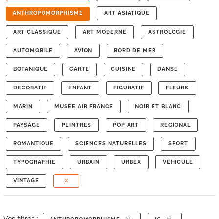
ANTHROPOMORPHISME
ART ASIATIQUE
ART CLASSIQUE
ART MODERNE
ASTROLOGIE
AUTOMOBILE
AVION
BORD DE MER
BOTANIQUE
CARTE
CUISINE
DANSE
DECORATIF
ENFANT
FIGURATIF
FLEURS
MARIN
MUSEE AIR FRANCE
NOIR ET BLANC
PAYSAGE
PEINTRES
POP ART
REGIONAL
ROMANTIQUE
SCIENCES NATURELLES
SPORT
TYPOGRAPHIE
URBAIN
URBEX
VEHICULE
VINTAGE
Vos filtres :