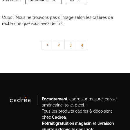
DECORATIF
IG
Oups ! Nous ne trouvons pas d'image selon les critères de
recherche que vous avez définis.
1
2
3
4
Encadrement
, cadre sur mesure, caisse
américaine, toile, plexi...
Tous les produits cadres & déco sont
chez
Cadrea
.
Retrait gratuit en magasin
et
livraison
offerte à domicile dès 139€
.