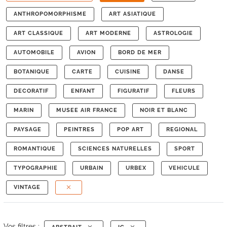
ANTHROPOMORPHISME
ART ASIATIQUE
ART CLASSIQUE
ART MODERNE
ASTROLOGIE
AUTOMOBILE
AVION
BORD DE MER
BOTANIQUE
CARTE
CUISINE
DANSE
DECORATIF
ENFANT
FIGURATIF
FLEURS
MARIN
MUSEE AIR FRANCE
NOIR ET BLANC
PAYSAGE
PEINTRES
POP ART
REGIONAL
ROMANTIQUE
SCIENCES NATURELLES
SPORT
TYPOGRAPHIE
URBAIN
URBEX
VEHICULE
VINTAGE
Vos filtres :