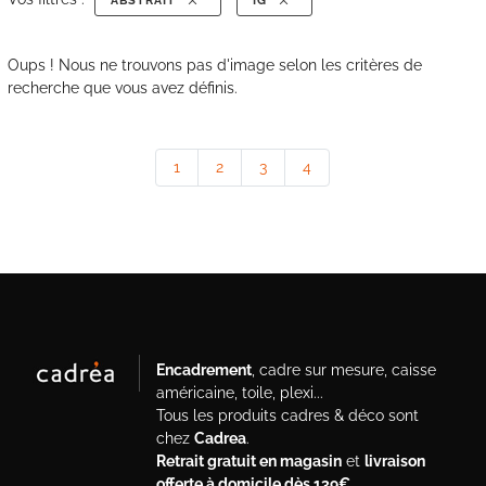
ABSTRAIT
IG
Oups ! Nous ne trouvons pas d'image selon les critères de
recherche que vous avez définis.
1
2
3
4
Encadrement
, cadre sur mesure, caisse
américaine, toile, plexi...
Tous les produits cadres & déco sont
chez
Cadrea
.
Retrait gratuit en magasin
et
livraison
offerte à domicile dès 139€
.