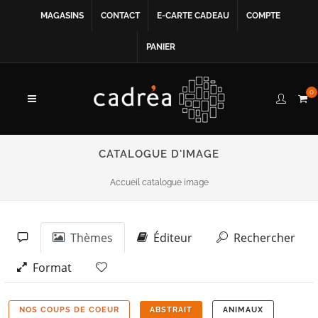
MAGASINS
CONTACT
E-CARTE CADEAU
COMPTE
PANIER
0
CATALOGUE D'IMAGE
Accueil catalogue image
Thèmes
Éditeur
Rechercher
Format
NOS COUPS DE COEUR
ABSTRAIT
ANIMAUX